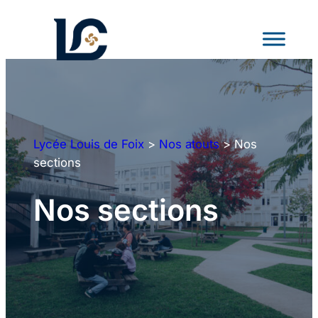
Aller
au
contenu
Lycée Louis de Foix
>
Nos atouts
>
Nos
sections
Nos sections