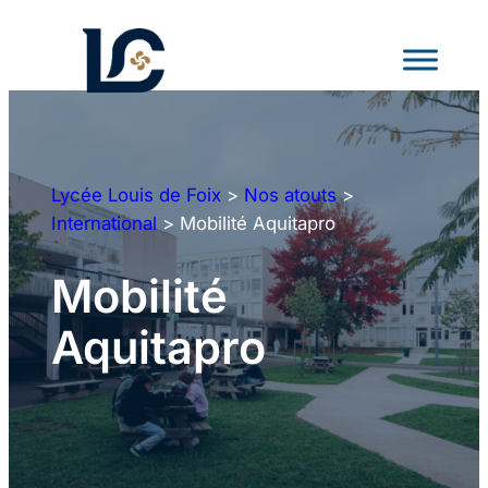
Aller
au
contenu
Lycée Louis de Foix
>
Nos atouts
>
International
>
Mobilité Aquitapro
Mobilité
Aquitapro