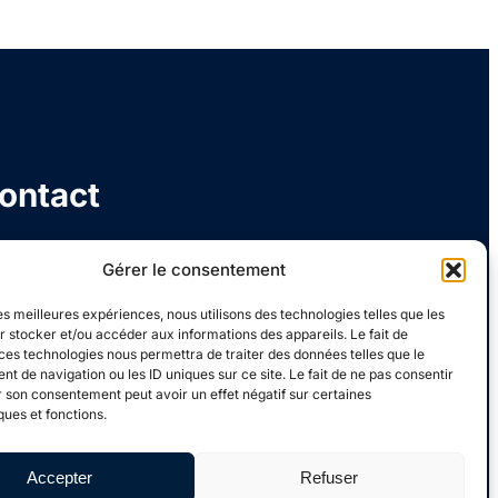
ontact
Gérer le consentement
05 59 63 31 10
les meilleures expériences, nous utilisons des technologies telles que les
 stocker et/ou accéder aux informations des appareils. Le fait de
ce.0640011p@ac-bordeaux.fr
ces technologies nous permettra de traiter des données telles que le
 de navigation ou les ID uniques sur ce site. Le fait de ne pas consentir
r son consentement peut avoir un effet négatif sur certaines
ques et fonctions.
4 Av. Jean Rostand, 64100 BAYONNE
Accepter
Refuser