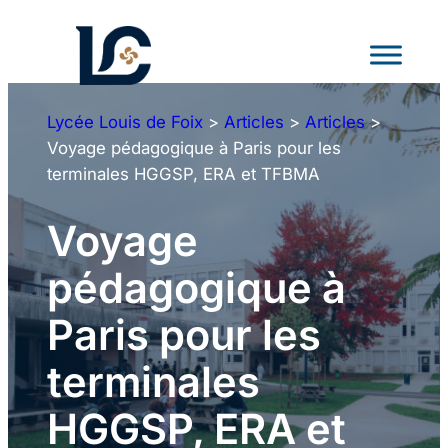
Aller
au
contenu
Lycée Louis de Foix
>
Articles
>
Articles
>
Voyage pédagogique à Paris pour les
terminales HGGSP, ERA et TFBMA
Voyage
pédagogique à
Paris pour les
terminales
HGGSP, ERA et