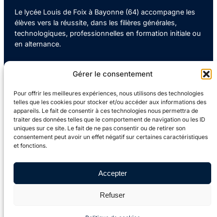
Le lycée Louis de Foix à Bayonne (64) accompagne les
élèves vers la réussite, dans les filières générales,
technologiques, professionnelles en formation initiale ou
en alternance.
Gérer le consentement
Contact
Pour offrir les meilleures expériences, nous utilisons des technologies
telles que les cookies pour stocker et/ou accéder aux informations des
05 59 63 31 10
appareils. Le fait de consentir à ces technologies nous permettra de
traiter des données telles que le comportement de navigation ou les ID
uniques sur ce site. Le fait de ne pas consentir ou de retirer son
consentement peut avoir un effet négatif sur certaines caractéristiques
ce.0640011p@ac-bordeaux.fr
et fonctions.
4 Av. Jean Rostand, 64100 BAYONNE
Accepter
Refuser
Lycée Louis de Foix |
Mentions Légales
–
Politique de
confidentialité
–
Signaler un problème