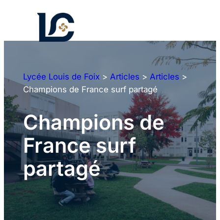
Aller
au
contenu
Lycée Louis de Foix
>
Articles
>
Articles
>
Champions de France surf partagé
Champions de
France surf
partagé