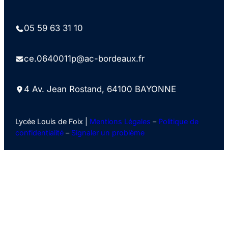
05 59 63 31 10
ce.0640011p@ac-bordeaux.fr
4 Av. Jean Rostand, 64100 BAYONNE
Lycée Louis de Foix |
Mentions Légales
–
Politique de
confidentialité
–
Signaler un problème